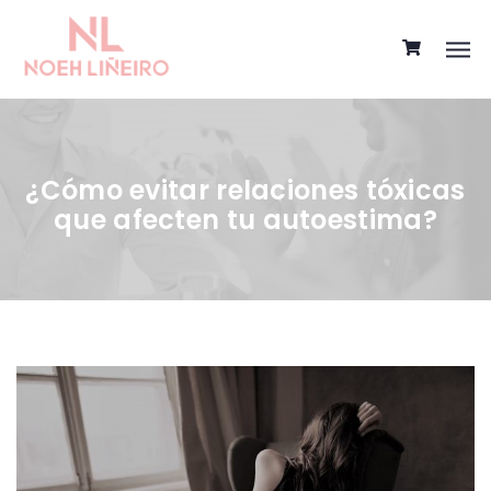
¿Cómo evitar relaciones tóxicas
que afecten tu autoestima?